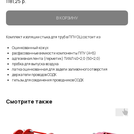
1181,25
р.
В КОРЗИНУ
Комплект изоляции стыка для труб в ППУ ОЦ состоит из:
Оцинкованный кожух
расфасованные в емкости компоненты ППУ (А+Б)
адгезивная лента (герметик) ТИАЛ 40×2,0 (50×2,0)
пробка для выпуска воздуха
латка оцинкованная для задели заливочного отверстия
держатели проводов СОДК
гильзы для соединения проводников СОДК
Смотрите также