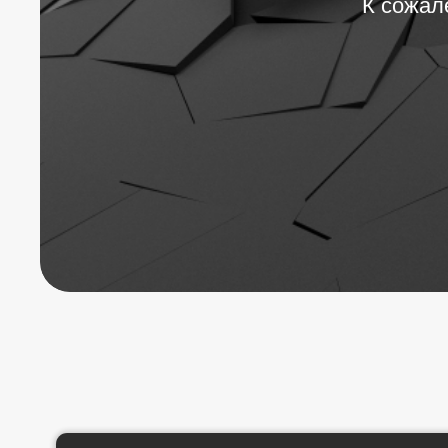
К сожал
office@nvtrk.ru
s
ale1@nvtrk.ru